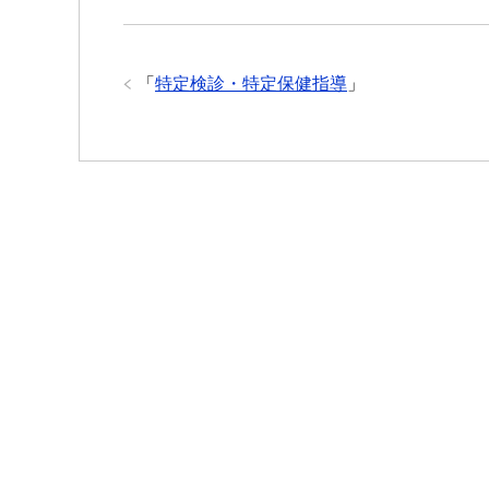
「
特定検診・特定保健指導
」